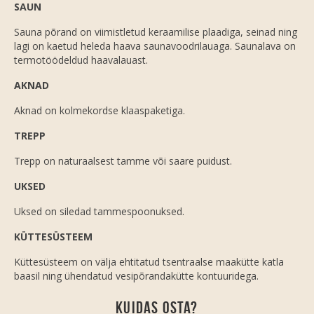
SAUN
Sauna põrand on viimistletud keraamilise plaadiga, seinad ning
lagi on kaetud heleda haava saunavoodrilauaga. Saunalava on
termotöödeldud haavalauast.
AKNAD
Aknad on kolmekordse klaaspaketiga.
TREPP
Trepp on naturaalsest tamme või saare puidust.
UKSED
Uksed on siledad tammespoonuksed.
KÜTTESÜSTEEM
Küttesüsteem on välja ehtitatud tsentraalse maakütte katla
baasil ning ühendatud vesipõrandakütte kontuuridega.
Kuidas osta?