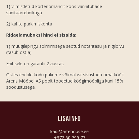
1) viimistletud korteriomandit koos vannitubade
sanitaartehnikaga
2) kahte parkimiskohta
Ridaelamuboksi hind ei sisalda:
1) müügilepingu sõlmimisega seotud notaritasu ja riigilõivu
(tasub ostja)
Ehitisele on garantii 2 aastat.
Ostes endale kodu pakume võimalust sisustada oma köök
Arens Mööbel AS poolt toodetud köögimööbliga kuni 15%
soodustusega.
Lisainfo
kadi@artehouse.ee
+372 50 799 77