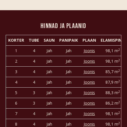
Hinnad ja plaanid
KORTER
TUBE
SAUN
PANIPAIK
PLAAN
ELAMISPIND
2
1
4
Jah
Jah
Joonis
98,1 m
2
2
4
Jah
Jah
Joonis
98,1 m
2
3
4
Jah
Jah
Joonis
85,7 m
2
4
4
Jah
Jah
Joonis
87,9 m
2
5
3
Jah
Jah
Joonis
88,3 m
2
6
3
Jah
Jah
Joonis
86,2 m
2
7
4
Jah
Jah
Joonis
98,1 m
2
8
4
Jah
Jah
Joonis
98,1 m