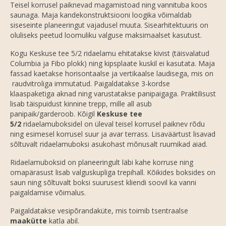
Teisel korrusel paiknevad magamistoad ning vannituba koos
saunaga. Maja kandekonstruktsiooni loogika võimaldab
siseseinte planeeringut vajadusel muuta. Sisearhitektuuris on
oluliseks peetud loomuliku valguse maksimaalset kasutust.
Kogu Keskuse tee 5/2 ridaelamu ehitatakse kivist (täisvalatud
Columbia ja Fibo plokk) ning kipsplaate kuskil ei kasutata. Maja
fassad kaetakse horisontaalse ja vertikaalse laudisega, mis on
raudvitroliga immutatud. Paigaldatakse 3-kordse
klaaspaketiga aknad ning varustatakse panipaigaga. Praktilisust
lisab täispuidust kinnine trepp, mille all asub
panipaik/garderoob. Kõigil
Keskuse tee
5/2
ridaelamuboksidel on üleval teisel korrusel paiknev rõdu
ning esimesel korrusel suur ja avar terrass. Lisaväärtust lisavad
sõltuvalt ridaelamuboksi asukohast mõnusalt ruumikad aiad.
Ridaelamuboksid on planeeringult läbi kahe korruse ning
omapärasust lisab valguskupliga trepihall. Kõikides boksides on
saun ning sõltuvalt boksi suurusest kliendi soovil ka vanni
paigaldamise võimalus.
Paigaldatakse vesipõrandaküte, mis toimib tsentraalse
maakütte
katla abil.