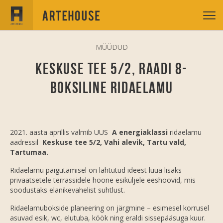
MÜÜDUD
Keskuse tee 5/2, Raadi 8-
boksiline ridaelamu
2021. aasta aprillis valmib UUS
A energiaklassi
ridaelamu
aadressil
Keskuse tee 5/2, Vahi alevik, Tartu vald,
Tartumaa.
Ridaelamu paigutamisel on lähtutud ideest luua lisaks
privaatsetele terrassidele hoone esiküljele eeshoovid, mis
soodustaks elanikevahelist suhtlust.
Ridaelamubokside planeering on järgmine – esimesel korrusel
asuvad esik, wc, elutuba, köök ning eraldi sissepääsuga kuur.