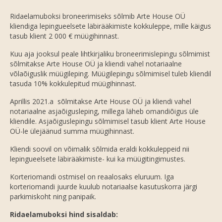
Ridaelamuboksi broneerimiseks sõlmib Arte House OÜ
kliendiga lepingueelsete läbirääkimiste kokkuleppe, mille käigus
tasub klient 2 000 € müügihinnast.
Kuu aja jooksul peale lihtkirjaliku broneerimislepingu sõlmimist
sõlmitakse Arte House OÜ ja kliendi vahel notariaalne
võlaõiguslik müügileping. Müügilepingu sõlmimisel tuleb kliendil
tasuda 10% kokkulepitud müügihinnast.
Aprillis 2021.a sõlmitakse Arte House OÜ ja kliendi vahel
notariaalne asjaõigusleping, millega läheb omandiõigus üle
kliendile. Asjaõiguslepingu sõlmimisel tasub klient Arte House
OÜ-le ülejäänud summa müügihinnast.
Kliendi soovil on võimalik sõlmida eraldi kokkuleppeid nii
lepingueelsete läbirääkimiste- kui ka müügitingimustes.
Korteriomandi ostmisel on reaalosaks eluruum. Iga
korteriomandi juurde kuulub notariaalse kasutuskorra järgi
parkimiskoht ning panipaik.
Ridaelamuboksi hind sisaldab: